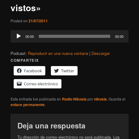
vistos»
Posted on
21/07/2011
Reproductor
00:00
00:00
de
audio
Podcast:
Reproducir en una nueva ventana
|
Descargar
COMPARTEIX
Facebook
Twitter
Correo electrónico
Esta entrada fue publicada en
Radio Nikosia
por
nikosia
. Guarda el
enlace permanente
.
Deja una respuesta
Tu dirección de correo electrónico no será publicada.
Los