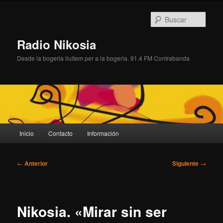
Ir
al
Busc
contenido
principal
Radio Nikosia
Desde la bogeria lluitem per a la bogeria. 91.4 FM Contrabanda
Menú
Inicio
Contacto
Información
principal
Navegación
←
Anterior
Siguiente
→
de
entradas
Nikosia. «Mirar sin ser