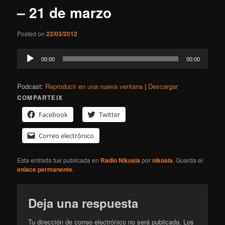
– 21 de marzo
Posted on
22/03/2012
Reproductor
00:00
00:00
de
audio
Podcast:
Reproducir en una nueva ventana
|
Descargar
COMPARTEIX
Facebook
Twitter
Correo electrónico
Esta entrada fue publicada en
Radio Nikosia
por
nikosia
. Guarda el
enlace permanente
.
Deja una respuesta
Tu dirección de correo electrónico no será publicada.
Los