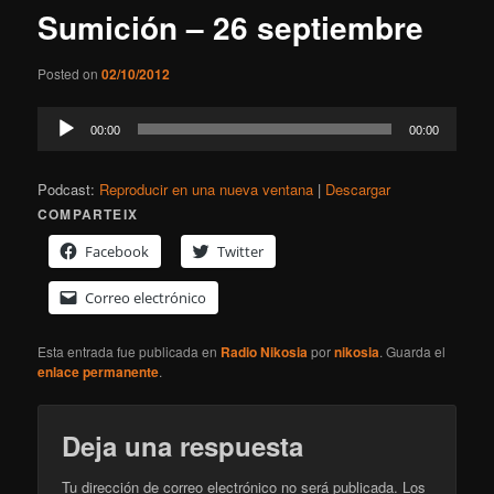
Sumición – 26 septiembre
Posted on
02/10/2012
Reproductor
00:00
00:00
de
audio
Podcast:
Reproducir en una nueva ventana
|
Descargar
COMPARTEIX
Facebook
Twitter
Correo electrónico
Esta entrada fue publicada en
Radio Nikosia
por
nikosia
. Guarda el
enlace permanente
.
Deja una respuesta
Tu dirección de correo electrónico no será publicada.
Los