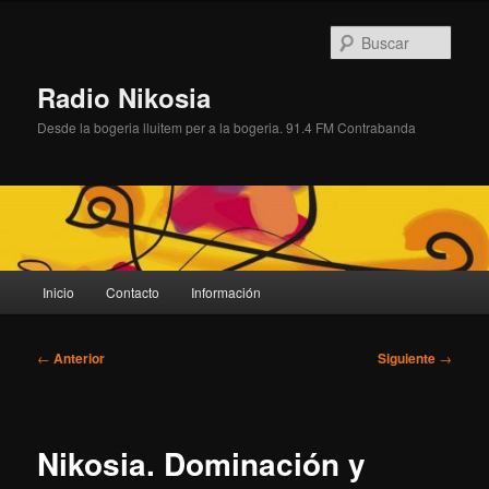
Ir
al
Busc
contenido
principal
Radio Nikosia
Desde la bogeria lluitem per a la bogeria. 91.4 FM Contrabanda
Menú
Inicio
Contacto
Información
principal
Navegación
←
Anterior
Siguiente
→
de
entradas
Nikosia. Dominación y