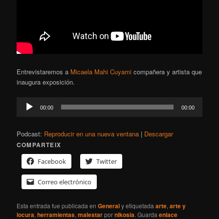
Entrevistaremos a
Micaela Mahi Cuyami
compañera y artista que
inaugura exposición.
Reproductor
00:00
00:00
de
audio
Podcast:
Reproducir en una nueva ventana
|
Descargar
COMPARTEIX
Facebook
Twitter
Correo electrónico
Esta entrada fue publicada en
General
y etiquetada
arte
,
arte y
locura
,
herramientas
,
malestar
por
nikosia
. Guarda
enlace