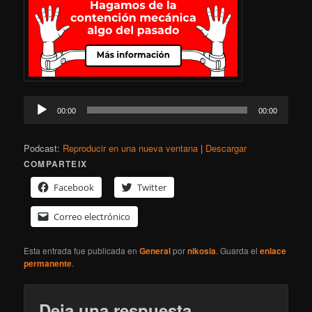
Reproductor
00:00
00:00
de
audio
Podcast:
Reproducir en una nueva ventana
|
Descargar
COMPARTEIX
Facebook
Twitter
Correo electrónico
Esta entrada fue publicada en
General
por
nikosia
. Guarda el
enlace
permanente
.
Deja una respuesta