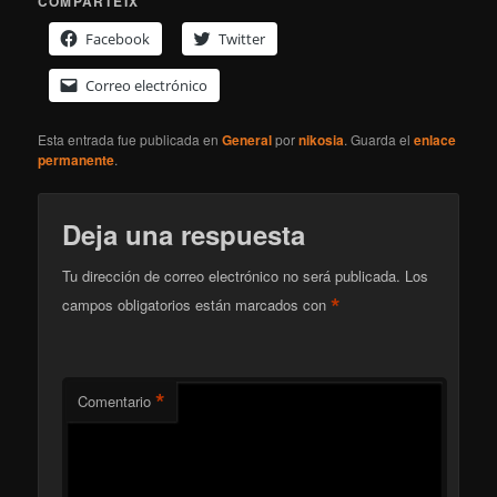
COMPARTEIX
Facebook
Twitter
Correo electrónico
Esta entrada fue publicada en
General
por
nikosia
. Guarda el
enlace
permanente
.
Deja una respuesta
Tu dirección de correo electrónico no será publicada.
Los
*
campos obligatorios están marcados con
*
Comentario