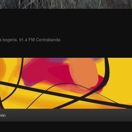
 la bogeria. 91.4 FM Contrabanda
ción