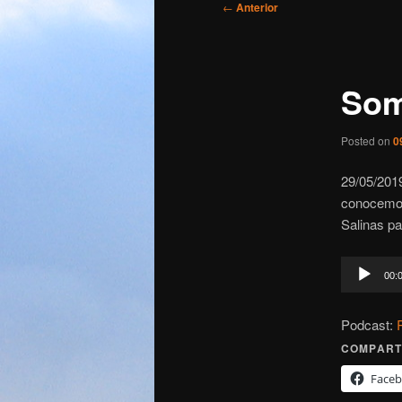
Navegación
←
Anterior
de
entradas
Som
Posted on
0
29/05/201
conocemos
Salinas pa
Reproduct
00:
de
audio
Podcast:
COMPART
Face