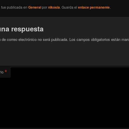
a fue publicada en
General
por
nikosia
. Guarda el
enlace permanente
.
una respuesta
n de correo electrónico no será publicada.
Los campos obligatorios están mar
*
io