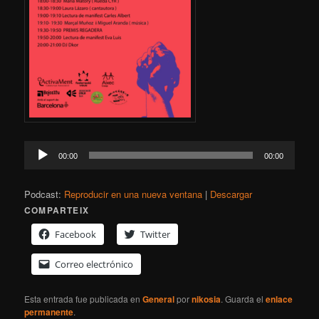
Reproductor
00:00
00:00
de
audio
Podcast:
Reproducir en una nueva ventana
|
Descargar
COMPARTEIX
Facebook
Twitter
Correo electrónico
Esta entrada fue publicada en
General
por
nikosia
. Guarda el
enlace
permanente
.