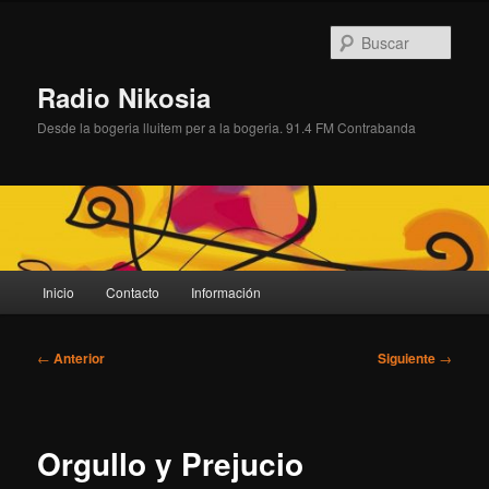
Ir
al
Busc
contenido
principal
Radio Nikosia
Desde la bogeria lluitem per a la bogeria. 91.4 FM Contrabanda
Menú
Inicio
Contacto
Información
principal
Navegación
←
Anterior
Siguiente
→
de
entradas
Orgullo y Prejucio