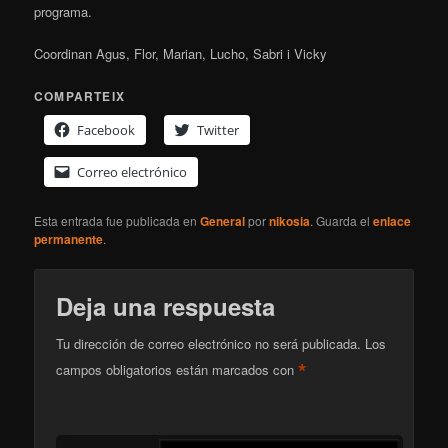
programa.
Coordinan Agus, Flor, Marian, Lucho, Sabri i Vicky
COMPARTEIX
Facebook
Twitter
Correo electrónico
Esta entrada fue publicada en
General
por
nikosia
. Guarda el
enlace
permanente
.
Deja una respuesta
Tu dirección de correo electrónico no será publicada.
Los
*
campos obligatorios están marcados con