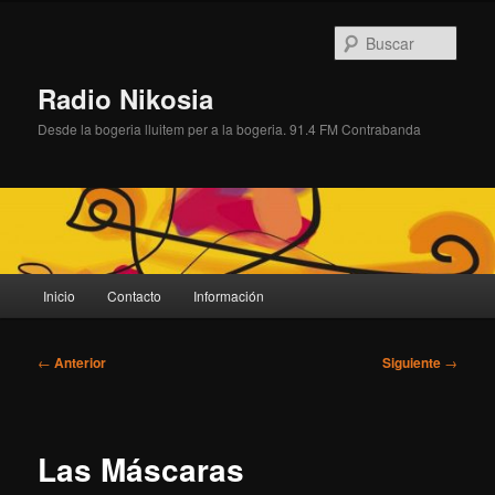
Ir
al
Busc
contenido
principal
Radio Nikosia
Desde la bogeria lluitem per a la bogeria. 91.4 FM Contrabanda
Menú
Inicio
Contacto
Información
principal
Navegación
←
Anterior
Siguiente
→
de
entradas
Las Máscaras