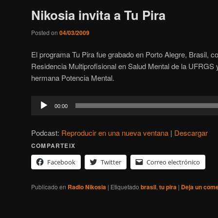
Nikosia invita a Tu Pira
Posted on
04/03/2009
El programa Tu Pira fue grabado en Porto Alegre, Brasil, c
Residencia Multiprofisional en Salud Mental de la UFRGS y 
hermana Potencia Mental.
Reproductor
00:00
de
audio
Podcast:
Reproducir en una nueva ventana
|
Descargar
COMPARTEIX
Facebook
Twitter
Correo electrónico
Publicado en
Radio Nikosia
|
Etiquetado
brasil
,
tu pira
|
Deja un come