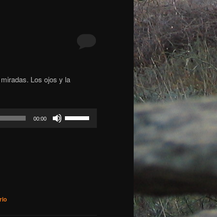
 miradas. Los ojos y la
Utiliza
00:00
las
teclas
de
flecha
arriba/abajo
para
aumentar
rio
o