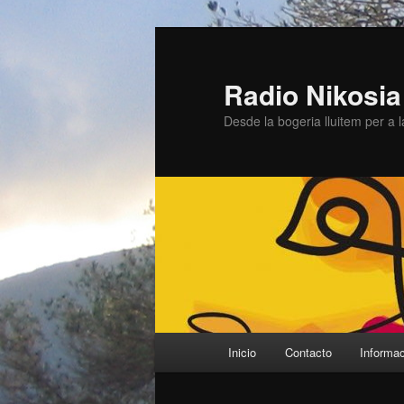
Ir
Ir
al
al
contenido
contenido
Radio Nikosia
principal
secundario
Desde la bogeria lluitem per a
Menú
Inicio
Contacto
Informa
principal