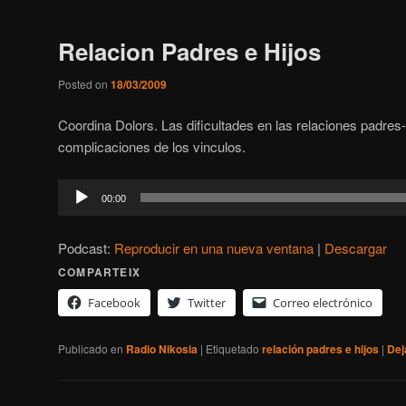
Relacion Padres e Hijos
Posted on
18/03/2009
Coordina Dolors. Las dificultades en las relaciones padres-
complicaciones de los vinculos.
Reproductor
00:00
de
audio
Podcast:
Reproducir en una nueva ventana
|
Descargar
COMPARTEIX
Facebook
Twitter
Correo electrónico
Publicado en
Radio Nikosia
|
Etiquetado
relación padres e hijos
|
Dej