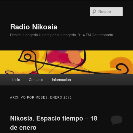
Ir
Ir
al
al
Busc
contenido
contenido
principal
secundario
Radio Nikosia
Desde la bogeria lluitem per a la bogeria. 91.4 FM Contrabanda
Menú
Inicio
Contacto
Información
principal
ARCHIVO POR MESES:
ENERO 2012
Nikosia. Espacio tiempo – 18
de enero