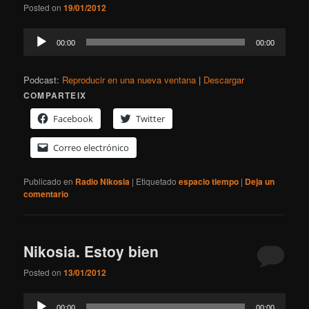
Posted on
19/01/2012
Reproductor
00:00
00:00
de
audio
Podcast:
Reproducir en una nueva ventana
|
Descargar
COMPARTEIX
Facebook
Twitter
Correo electrónico
Publicado en
Radio Nikosia
|
Etiquetado
espacio tiempo
|
Deja un
comentario
Nikosia. Estoy bien
Posted on
13/01/2012
Reproductor
00:00
00:00