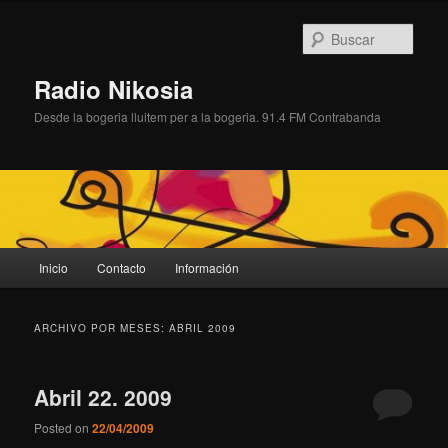
Ir
Ir
al
al
Busc
contenido
contenido
principal
secundario
Radio Nikosia
Desde la bogeria lluitem per a la bogeria. 91.4 FM Contrabanda
Menú
Inicio
Contacto
Información
principal
ARCHIVO POR MESES:
ABRIL 2009
Abril 22. 2009
Posted on
22/04/2009