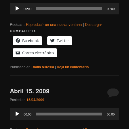
Reproductor
00:00
00:00
de
audio
Podcast:
Reproducir en una nueva ventana
|
Descargar
COMPARTEIX
Facebook
Twitter
Correo electrónico
Publicado en
Radio Nikosia
|
Deja un comentario
Abril 15. 2009
Posted on
15/04/2009
Reproductor
00:00
00:00
de
audio