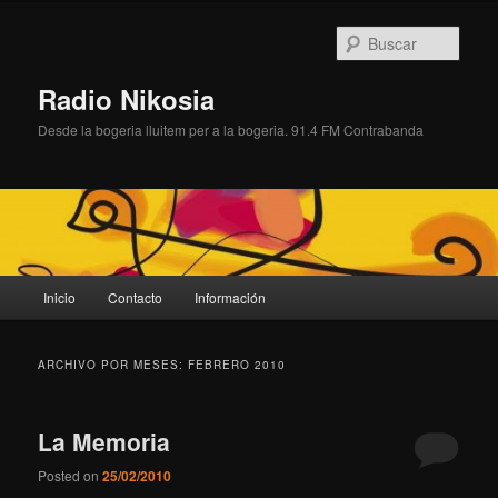
Ir
Ir
al
al
Busc
contenido
contenido
principal
secundario
Radio Nikosia
Desde la bogeria lluitem per a la bogeria. 91.4 FM Contrabanda
Menú
Inicio
Contacto
Información
principal
ARCHIVO POR MESES:
FEBRERO 2010
La Memoria
Posted on
25/02/2010