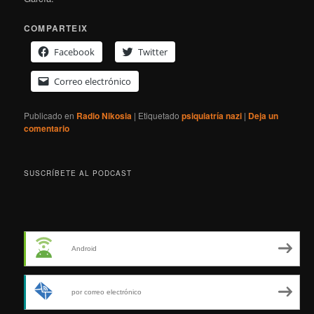
COMPARTEIX
Facebook
Twitter
Correo electrónico
Publicado en
Radio Nikosia
|
Etiquetado
psiquiatría nazi
|
Deja un
comentario
SUSCRÍBETE AL PODCAST
Android
por correo electrónico