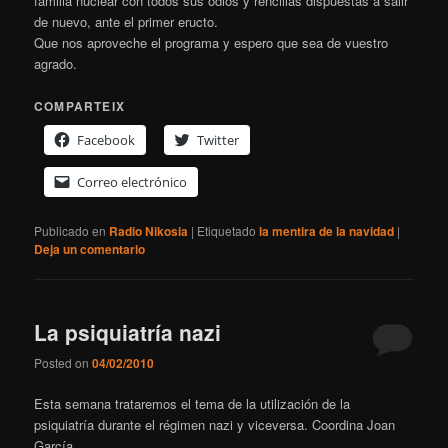
familia nuclear con todos sus odios y rencillas dispuestas a salir
de nuevo, ante el primer eructo.
Que nos aproveche el programa y espero que sea de vuestro
agrado.
COMPARTEIX
Facebook
Twitter
Correo electrónico
Publicado en
Radio Nikosia
|
Etiquetado
la mentira de la navidad
|
Deja un comentario
La psiquiatría nazi
Posted on
04/02/2010
Esta semana trataremos el tema de la utilización de la
psiquiatría durante el régimen nazi y viceversa. Coordina Joan
García.