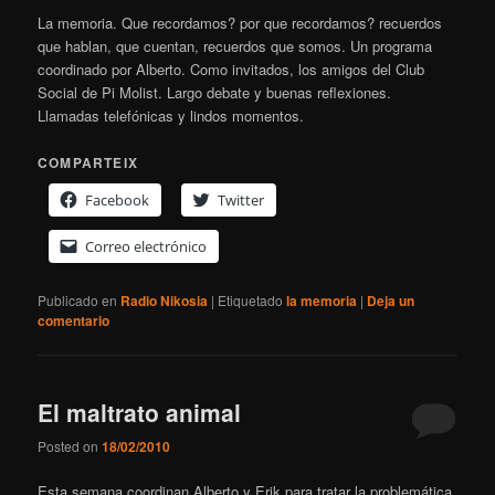
La memoria. Que recordamos? por que recordamos? recuerdos
que hablan, que cuentan, recuerdos que somos. Un programa
coordinado por Alberto. Como invitados, los amigos del Club
Social de Pi Molist. Largo debate y buenas reflexiones.
Llamadas telefónicas y lindos momentos.
COMPARTEIX
Facebook
Twitter
Correo electrónico
Publicado en
Radio Nikosia
|
Etiquetado
la memoria
|
Deja un
comentario
El maltrato animal
Posted on
18/02/2010
Esta semana coordinan Alberto y Erik para tratar la problemática