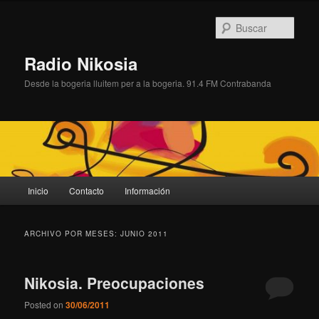
Ir
Ir
al
al
Busc
contenido
contenido
principal
secundario
Radio Nikosia
Desde la bogeria lluitem per a la bogeria. 91.4 FM Contrabanda
Menú
Inicio
Contacto
Información
principal
ARCHIVO POR MESES:
JUNIO 2011
Nikosia. Preocupaciones
Posted on
30/06/2011