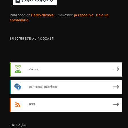
Correo electrónico
Publicado en
Radio Nikosia
|
Etiquetado
perspectiva
|
Deja un
comentario
SUSCRÍBETE AL PODCAST
Android
por correo electrónico
RSS
ENLLAÇOS