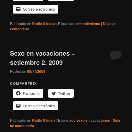
Correo electrónico
Publicado en
Radio Nikosia
|
Etiquetado
entendimiento
|
Deja un
comentario
Sexo en vacaciones –
setiembre 2. 2009
Posted on
05/11/2009
COMPARTEIX
Facebook
Twitter
Correo electrónico
Publicado en
Radio Nikosia
|
Etiquetado
sexo en vacaciones
|
Deja
un comentario