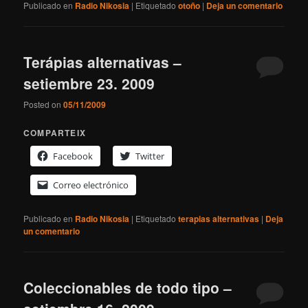
Publicado en
Radio Nikosia
|
Etiquetado
otoño
|
Deja un comentario
Terápias alternativas –
setiembre 23. 2009
Posted on
05/11/2009
COMPARTEIX
Facebook
Twitter
Correo electrónico
Publicado en
Radio Nikosia
|
Etiquetado
terapias alternativas
|
Deja
un comentario
Coleccionables de todo tipo –