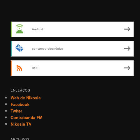
Android
por correo electrónico
RSS
ENLLAÇOS
Web de Nikosia
Facebook
Twiter
Contrabanda FM
Nikosia TV
ARCHIVOS