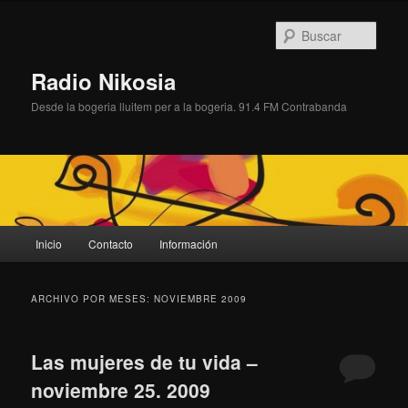
Ir
Ir
al
al
Busc
contenido
contenido
principal
secundario
Radio Nikosia
Desde la bogeria lluitem per a la bogeria. 91.4 FM Contrabanda
Menú
Inicio
Contacto
Información
principal
ARCHIVO POR MESES:
NOVIEMBRE 2009
Las mujeres de tu vida –
noviembre 25. 2009