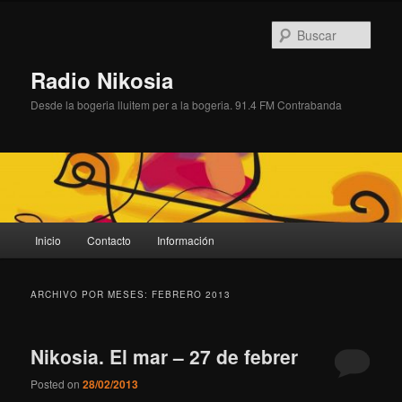
Ir
Ir
al
al
Busc
contenido
contenido
principal
secundario
Radio Nikosia
Desde la bogeria lluitem per a la bogeria. 91.4 FM Contrabanda
Menú
Inicio
Contacto
Información
principal
ARCHIVO POR MESES:
FEBRERO 2013
Nikosia. El mar – 27 de febrer
Posted on
28/02/2013