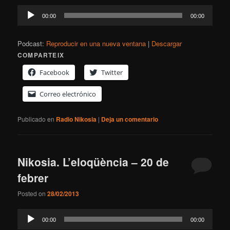
Reproductor
00:00
00:00
de
audio
Podcast:
Reproducir en una nueva ventana
|
Descargar
COMPARTEIX
Facebook
Twitter
Correo electrónico
Publicado en
Radio Nikosia
|
Deja un comentario
Nikosia. L’eloqüència – 20 de
febrer
Posted on
28/02/2013
Reproductor
00:00
00:00
de