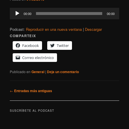
Reproductor
00:00
00:00
de
audio
Podcast:
Reproducir en una nueva ventana
|
Descargar
COMPARTEIX
Facebook
Twitter
Correo electrónico
Publicado en
General
|
Deja un comentario
Navegación
←
Entradas más antiguas
de
entradas
SUSCRÍBETE AL PODCAST