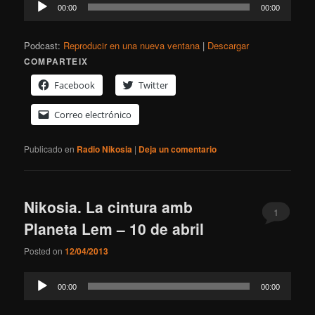
00:00
00:00
de
audio
Podcast:
Reproducir en una nueva ventana
|
Descargar
COMPARTEIX
Facebook
Twitter
Correo electrónico
Publicado en
Radio Nikosia
|
Deja un comentario
Nikosia. La cintura amb
1
Planeta Lem – 10 de abril
Posted on
12/04/2013
Reproductor
00:00
00:00
de
audio