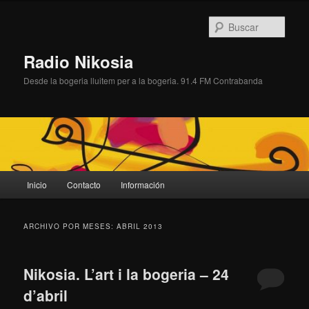
Ir
Ir
al
al
Busc
contenido
contenido
principal
secundario
Radio Nikosia
Desde la bogeria lluitem per a la bogeria. 91.4 FM Contrabanda
Menú
Inicio
Contacto
Información
principal
ARCHIVO POR MESES:
ABRIL 2013
Nikosia. L’art i la bogeria – 24
d’abril