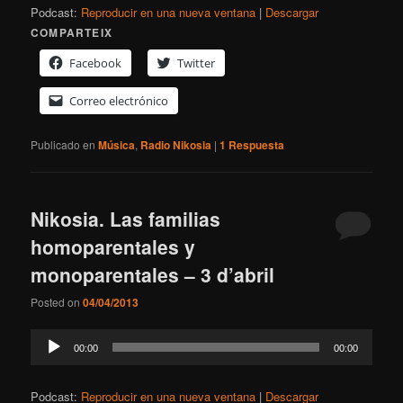
Podcast:
Reproducir en una nueva ventana
|
Descargar
COMPARTEIX
Facebook
Twitter
Correo electrónico
Publicado en
Música
,
Radio Nikosia
|
1
Respuesta
Nikosia. Las familias
homoparentales y
monoparentales – 3 d’abril
Posted on
04/04/2013
Reproductor
00:00
00:00
de
audio
Podcast:
Reproducir en una nueva ventana
|
Descargar