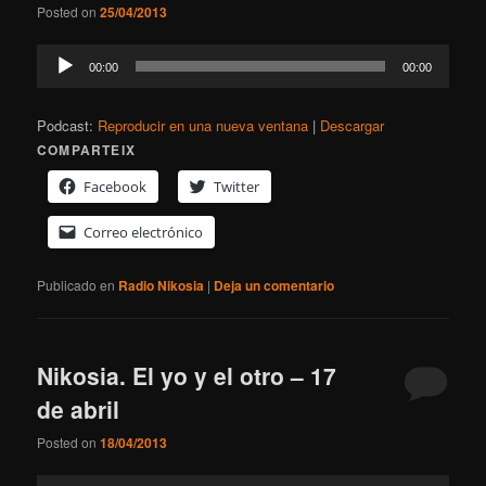
Posted on
25/04/2013
Reproductor
00:00
00:00
de
audio
Podcast:
Reproducir en una nueva ventana
|
Descargar
COMPARTEIX
Facebook
Twitter
Correo electrónico
Publicado en
Radio Nikosia
|
Deja un comentario
Nikosia. El yo y el otro – 17
de abril
Posted on
18/04/2013
Reproductor