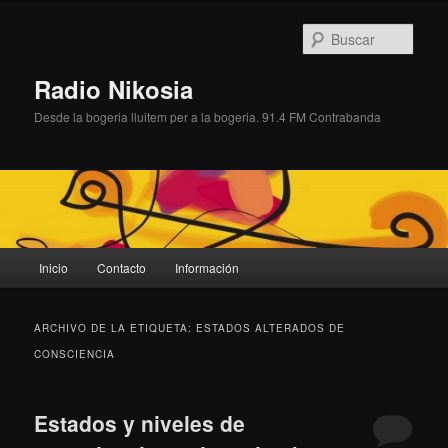
Ir
Ir
al
al
Busc
contenido
contenido
principal
secundario
Radio Nikosia
Desde la bogeria lluitem per a la bogeria. 91.4 FM Contrabanda
Menú
Inicio
Contacto
Información
principal
ARCHIVO DE LA ETIQUETA:
ESTADOS ALTERADOS DE
CONSCIENCIA
Estados y niveles de