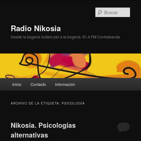
Ir
Ir
al
al
Busc
contenido
contenido
principal
secundario
Radio Nikosia
Desde la bogeria lluitem per a la bogeria. 91.4 FM Contrabanda
Menú
Inicio
Contacto
Información
principal
ARCHIVO DE LA ETIQUETA:
PSICOLOGÍA
Nikosia. Psicologías
alternativas