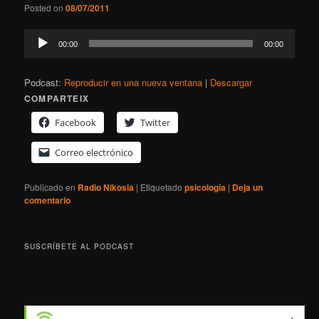
Posted on
08/07/2011
Reproductor
00:00
00:00
de
audio
Podcast:
Reproducir en una nueva ventana
|
Descargar
COMPARTEIX
Facebook
Twitter
Correo electrónico
Publicado en
Radio Nikosia
|
Etiquetado
psicología
|
Deja un
comentario
SUSCRÍBETE AL PODCAST