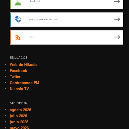
Android
por correo electrónico
RSS
ENLLAÇOS
Web de Nikosia
Facebook
Twiter
Contrabanda FM
Nikosia TV
ARCHIVOS
agosto 2026
julio 2026
junio 2026
mayo 2026