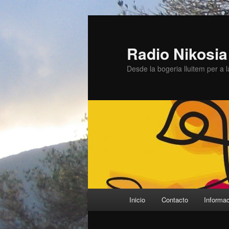
Ir
Ir
al
al
contenido
contenido
Radio Nikosia
principal
secundario
Desde la bogeria lluitem per a
Menú
Inicio
Contacto
Informa
principal