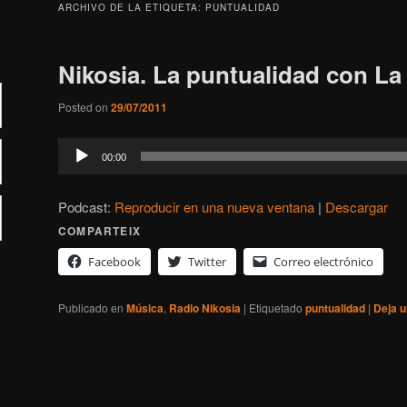
ARCHIVO DE LA ETIQUETA:
PUNTUALIDAD
Nikosia. La puntualidad con La
Posted on
29/07/2011
Reproductor
00:00
de
audio
Podcast:
Reproducir en una nueva ventana
|
Descargar
COMPARTEIX
Facebook
Twitter
Correo electrónico
Publicado en
Música
,
Radio Nikosia
|
Etiquetado
puntualidad
|
Deja u